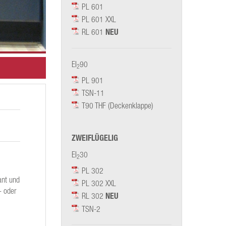
PL 601
PL 601 XXL
RL 601
NEU
EI
90
2
PL 901
TSN-11
T90 THF (Deckenklappe)
ZWEIFLÜGELIG
EI
30
2
PL 302
ant und
PL 302 XXL
- oder
RL 302
NEU
TSN-2