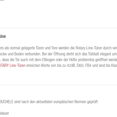
ine
rs als normal gelagerte Türen und Tore werden die Rotary-Line-Türen durch ve
ecke und Boden verbunden. Bei der Öffnung dreht sich das Türblatt elegant um
ig, dass die Tür auch mit dem Ellbogen oder der Hüfte problemlos geöffnet werd
OTARY Line-Türen
erreichen Werte von bis zu 42dB, EI60, FB4 und sind bis Kla
 BUCHELE sind nach den aktuellsten europäischen Normen geprüft
sdauer