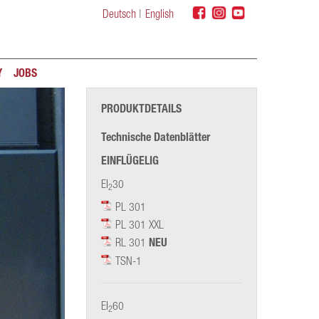
Deutsch
English
Y
JOBS
PRODUKTDETAILS
Technische Datenblätter
EINFLÜGELIG
EI
30
2
PL 301
PL 301 XXL
RL 301
NEU
TSN-1
EI
60
2