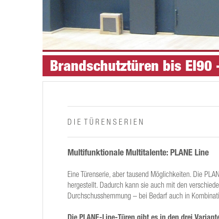
Brandschutztüren bis EI90 -
D I E T Ü R E N S E R I E N
Multifunktionale Multitalente: PLANE Line
Eine Türenserie, aber tausend Möglichkeiten. Die PLAN
hergestellt. Dadurch kann sie auch mit den verschied
Durchschusshemmung – bei Bedarf auch in Kombinat
Die PLANE-Line-Türen gibt es in den drei Variant