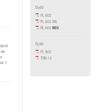
EI
60
2
PL 602
PL 602 XXL
RL 602
NEU
EI
90
2
rdeckt
 die
PL 902
en
TSN-12
sse 3