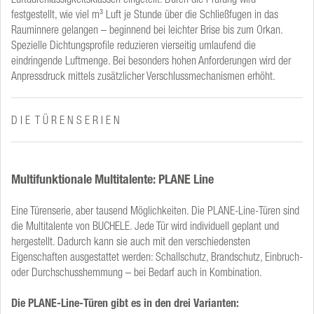
festgestellt, wie viel m³ Luft je Stunde über die Schließfugen in das
Rauminnere gelangen – beginnend bei leichter Brise bis zum Orkan.
Spezielle Dichtungsprofile reduzieren vierseitig umlaufend die
eindringende Luftmenge. Bei besonders hohen Anforderungen wird der
Anpressdruck mittels zusätzlicher Verschlussmechanismen erhöht.
D I E T Ü R E N S E R I E N
Multifunktionale Multitalente: PLANE Line
Eine Türenserie, aber tausend Möglichkeiten. Die PLANE-Line-Türen sind
die Multitalente von BUCHELE. Jede Tür wird individuell geplant und
hergestellt. Dadurch kann sie auch mit den verschiedensten
Eigenschaften ausgestattet werden: Schallschutz, Brandschutz, Einbruch-
oder Durchschusshemmung – bei Bedarf auch in Kombination.
Die PLANE-Line-Türen gibt es in den drei Varianten: