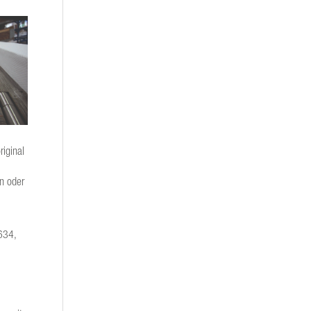
riginal
n oder
634,