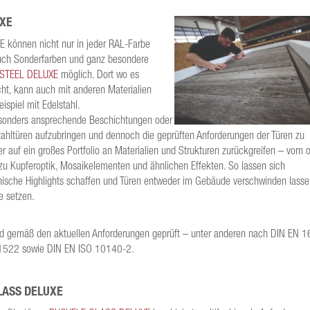
UXE
E können nicht nur in jeder RAL-Farbe
auch Sonderfarben und ganz besondere
STEEL DELUXE
möglich. Dort wo es
ht, kann auch mit anderen Materialien
ispiel mit Edelstahl.
besonders ansprechende Beschichtungen oder
ahltüren aufzubringen und dennoch die geprüften Anforderungen der Türen zu
r auf ein großes Portfolio an Materialien und Strukturen zurückgreifen – vom o
 zu Kupferoptik, Mosaikelementen und ähnlichen Effekten. So lassen sich
nische Highlights schaffen und Türen entweder im Gebäude verschwinden lasse
e setzen.
d gemäß den aktuellen Anforderungen geprüft – unter anderen nach DIN EN 1
1522 sowie DIN EN ISO 10140-2.
LASS DELUXE