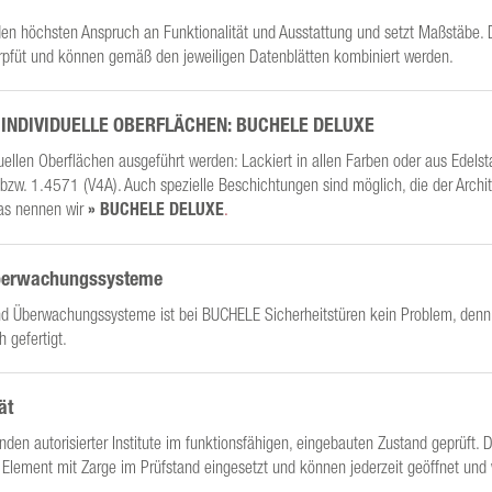
 den höchsten Anspruch an Funktionalität und Ausstattung und setzt Maßstäbe. 
gerpfüt und können gemäß den jeweiligen Datenblätten kombiniert werden.
D INDIVIDUELLE OBERFLÄCHEN: BUCHELE DELUXE
ellen Oberflächen ausgeführt werden: Lackiert in allen Farben oder aus Edelsta
w. 1.4571 (V4A). Auch spezielle Beschichtungen sind möglich, die der Archit
Das nennen wir
» BUCHELE DELUXE
.
Überwachungssysteme
nd Überwachungssysteme ist bei BUCHELE Sicherheitstüren kein Problem, denn
 gefertigt.
ät
den autorisierter Institute im funktionsfähigen, eingebauten Zustand geprüft. 
s Element mit Zarge im Prüfstand eingesetzt und können jederzeit geöffnet und