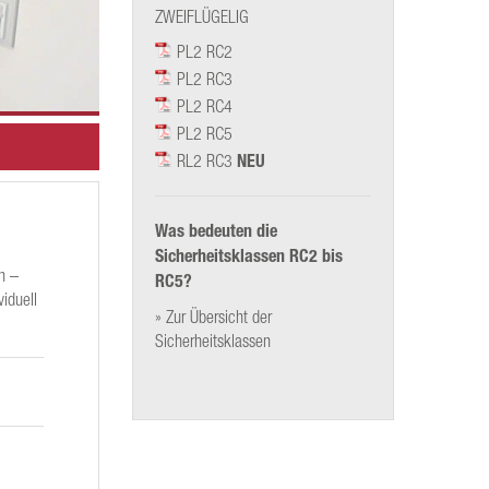
ZWEIFLÜGELIG
PL2 RC2
PL2 RC3
PL2 RC4
PL2 RC5
RL2 RC3
NEU
Was bedeuten die
Sicherheitsklassen RC2 bis
n –
RC5?
viduell
» Zur Übersicht der
Sicherheitsklassen