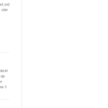
ant und
- oder
rdeckt
 die
en
sse 3