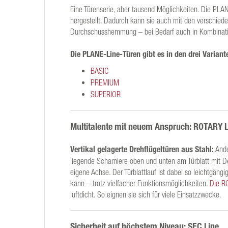
Eine Türenserie, aber tausend Möglichkeiten. Die PLAN
hergestellt. Dadurch kann sie auch mit den verschied
Durchschusshemmung – bei Bedarf auch in Kombinat
Die PLANE-Line-Türen gibt es in den drei Variant
BASIC
PREMIUM
SUPERIOR
Multitalente mit neuem Anspruch: ROTARY L
Vertikal gelagerte Drehflügeltüren aus Stahl:
Ande
liegende Scharniere oben und unten am Türblatt mit D
eigene Achse. Der Türblattlauf ist dabei so leichtgäng
kann – trotz vielfacher Funktionsmöglichkeiten.
Die R
luftdicht. So eignen sie sich für viele Einsatzzwecke.
Sicherheit auf höchstem Niveau: SEC Line