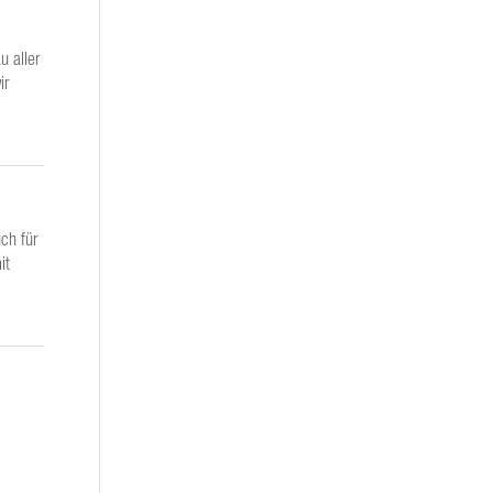
u aller
ir
ch für
it