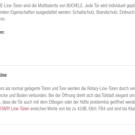
E-Line-Türen sind die Multitalente von BUCHELE. Jede Tür wird individuell gepl
ensten Eigenschaften ausgestattet werden: Schallschutz, Brandschutz, Einbruch
ion.
en:
ine
rs als normal gelagerte Türen und Tore werden die Rotary-Line-Türen durch ve
ecke und Boden verbunden. Bei der Öffnung dreht sich das Türblatt elegant um
ig, dass die Tür auch mit dem Ellbogen oder der Hüfte problemlos geöffnet werd
OTARY Line-Türen
erreichen Werte von bis zu 42dB, EI60, FB4 und sind bis Kla