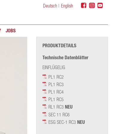
Deutsch
English
Y
JOBS
PRODUKTDETAILS
Technische Datenblätter
EINFLÜGELIG
PL1 RC2
PL1 RC3
PL1 RC4
PL1 RC5
RL1 RC3
NEU
SEC 11 RC6
ESG SEC-1 RC3
NEU