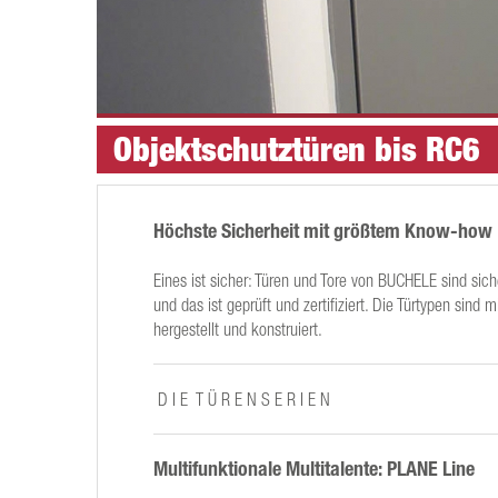
Objektschutztüren bis RC6
Höchste Sicherheit mit größtem Know-how
Eines ist sicher: Türen und Tore von BUCHELE sind sich
und das ist geprüft und zertifiziert. Die Türtypen sind
hergestellt und konstruiert.
D I E T Ü R E N S E R I E N
Multifunktionale Multitalente: PLANE Line