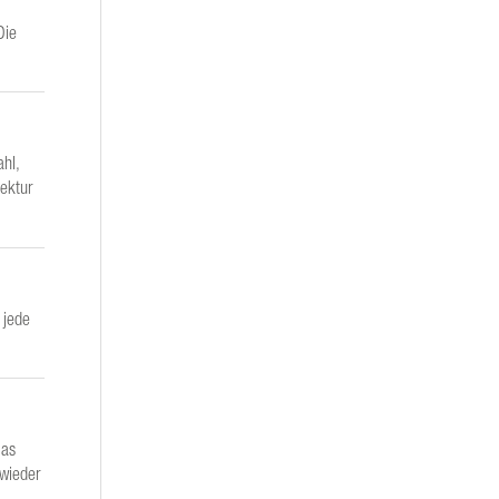
Die
hl,
ektur
 jede
Das
 wieder